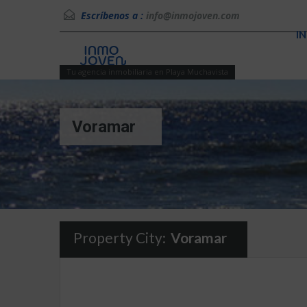
Escríbenos a :
info@inmojoven.com
IN
Tu agencia inmobiliaria en Playa Muchavista
Voramar
Property City:
Voramar