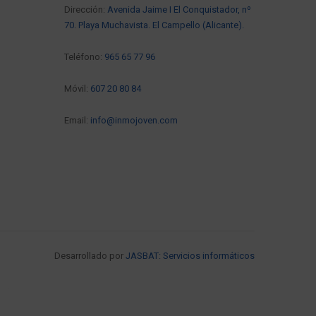
Dirección:
Avenida Jaime I El Conquistador, nº
70. Playa Muchavista. El Campello (Alicante).
Teléfono:
965 65 77 96
Móvil:
607 20 80 84
Email:
info@inmojoven.com
Desarrollado por
JASBAT: Servicios informáticos