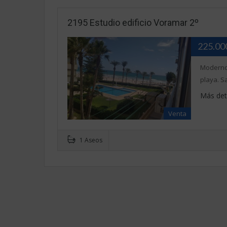
2195 Estudio edificio Voramar 2º
225.0
Moderno 
playa. S
Más det
Venta
1 Aseos