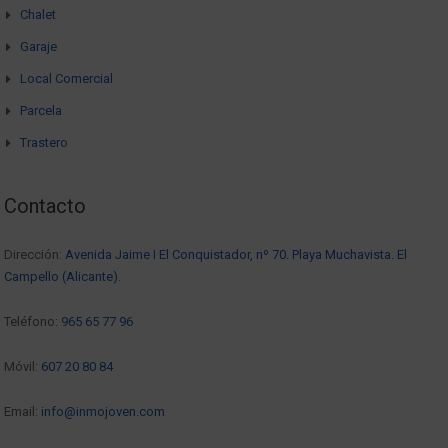
Chalet
Garaje
Local Comercial
Parcela
Trastero
Contacto
Dirección:
Avenida Jaime I El Conquistador, nº 70. Playa Muchavista. El
Campello (Alicante).
Teléfono:
965 65 77 96
Móvil:
607 20 80 84
Email:
info@inmojoven.com