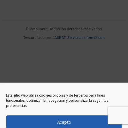
© InmoJoven. Todos los derechos reservados.
Desarrollado por
JASBAT: Servicios informáticos
Este sitio web utiliza cookies propias y de terceros para fines
funcionales, optimizar la navegación y personalizarla según tus
preferencias.
Acepto