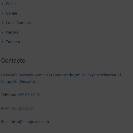
Chalet
Garaje
Local Comercial
Parcela
Trastero
Contacto
Dirección:
Avenida Jaime I El Conquistador, nº 70. Playa Muchavista. El
Campello (Alicante).
Teléfono:
965 65 77 96
Móvil:
607 20 80 84
Email:
info@inmojoven.com