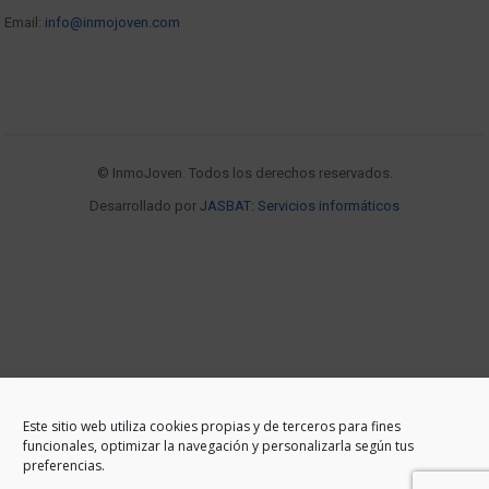
Email:
info@inmojoven.com
© InmoJoven. Todos los derechos reservados.
Desarrollado por
JASBAT: Servicios informáticos
Este sitio web utiliza cookies propias y de terceros para fines
funcionales, optimizar la navegación y personalizarla según tus
preferencias.