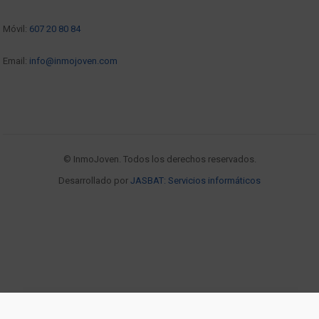
Móvil:
607 20 80 84
Email:
info@inmojoven.com
© InmoJoven. Todos los derechos reservados.
Desarrollado por
JASBAT: Servicios informáticos