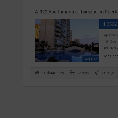
A-322 Apartamento Urbanización Puert
1.250€
Apartame
16º. Dos
terraza 
Más det
Alquiler
2 Habitaciones
2 Aseos
1 Garaje