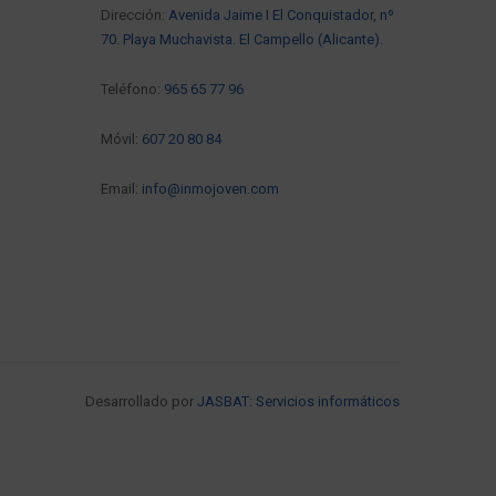
Dirección:
Avenida Jaime I El Conquistador, nº
70. Playa Muchavista. El Campello (Alicante).
Teléfono:
965 65 77 96
Móvil:
607 20 80 84
Email:
info@inmojoven.com
Desarrollado por
JASBAT: Servicios informáticos