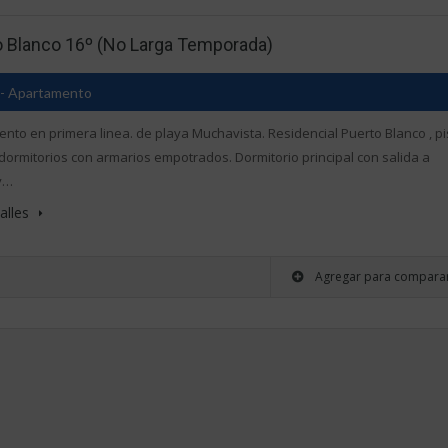
o Blanco 16º (No Larga Temporada)
- Apartamento
nto en primera linea. de playa Muchavista. Residencial Puerto Blanco , p
 dormitorios con armarios empotrados. Dormitorio principal con salida a
y…
alles
Agregar para compara