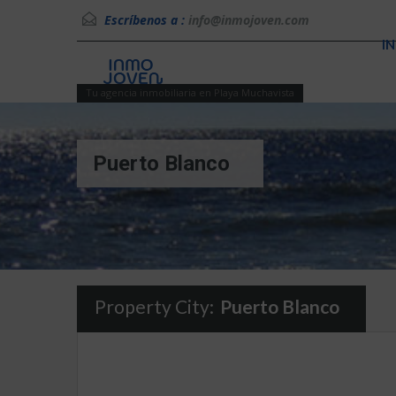
Escríbenos a :
info@inmojoven.com
IN
Tu agencia inmobiliaria en Playa Muchavista
Puerto Blanco
Property City:
Puerto Blanco