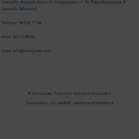
Dirección:
Avenida Jaime I El Conquistador, nº 70. Playa Muchavista. El
Campello (Alicante).
Teléfono:
965 65 77 96
Móvil:
607 20 80 84
Email:
info@inmojoven.com
© InmoJoven. Todos los derechos reservados.
Desarrollado por
JASBAT: Servicios informáticos