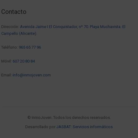
Contacto
Dirección:
Avenida Jaime I El Conquistador, nº 70. Playa Muchavista. El
Campello (Alicante).
Teléfono:
965 65 77 96
Móvil:
607 20 80 84
Email:
info@inmojoven.com
© InmoJoven. Todos los derechos reservados.
Desarrollado por
JASBAT: Servicios informáticos