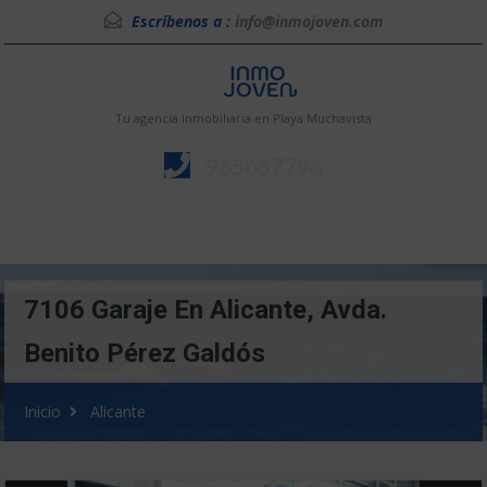
Escríbenos a :
info@inmojoven.com
Tu agencia inmobiliaria en Playa Muchavista
965657796
Menú
7106 Garaje En Alicante, Avda.
Benito Pérez Galdós
Inicio
Alicante