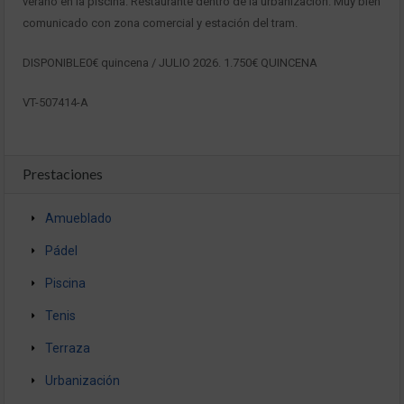
verano en la piscina. Restaurante dentro de la urbanización. Muy bien
comunicado con zona comercial y estación del tram.
DISPONIBLE0€ quincena / JULIO 2026. 1.750€ QUINCENA
VT-507414-A
Prestaciones
Amueblado
Pádel
Piscina
Tenis
Terraza
Urbanización