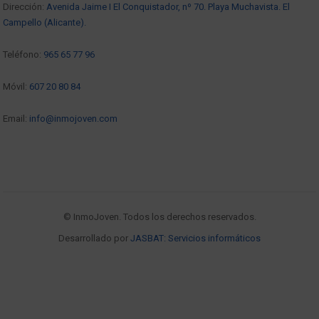
Dirección:
Avenida Jaime I El Conquistador, nº 70. Playa Muchavista. El
Campello (Alicante).
Teléfono:
965 65 77 96
Móvil:
607 20 80 84
Email:
info@inmojoven.com
© InmoJoven. Todos los derechos reservados.
Desarrollado por
JASBAT: Servicios informáticos