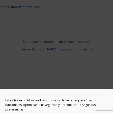
Email:
info@inmojoven.com
© InmoJoven. Todos los derechos reservados.
Desarrollado por
JASBAT: Servicios informáticos
Este sitio web utiliza cookies propias y de terceros para fines
funcionales, optimizar la navegación y personalizarla según tus
preferencias.